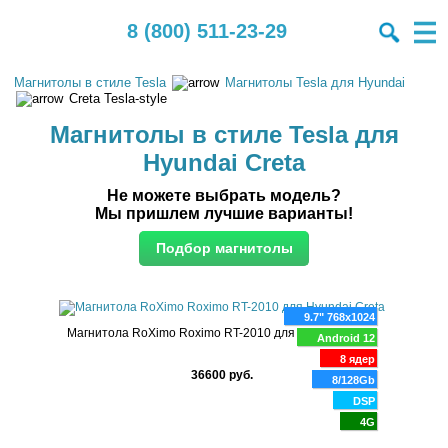
8 (800) 511-23-29
Магнитолы в стиле Tesla
Магнитолы Tesla для Hyundai
Creta Tesla-style
Магнитолы в стиле Tesla для
Hyundai Creta
Не можете выбрать модель?
Мы пришлем лучшие варианты!
9.7" 768x1024
Магнитола RoXimo Roximo RT-2010 для Hyundai Creta
Android 12
8 ядер
36600 руб.
8/128Gb
DSP
4G