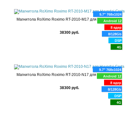
9.7" 768x1024
Магнитола RoXimo Roximo RT-2010-M17 для Hyundai Creta
Android 12
8 ядер
38300 руб.
8/128Gb
DSP
4G
9.7" 768x1024
Магнитола RoXimo Roximo RT-2010-N17 для Hyundai Creta
Android 12
8 ядер
38300 руб.
8/128Gb
DSP
4G