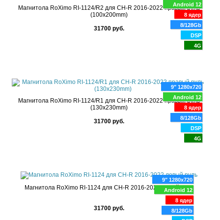
Android 12
Магнитола RoXimo RI-1124/R2 для CH-R 2016-2022 правый руль
(100x200mm)
8 ядер
8/128Gb
31700 руб.
DSP
4G
9" 1280x720
Android 12
Магнитола RoXimo RI-1124/R1 для CH-R 2016-2022 правый руль
(130x230mm)
8 ядер
8/128Gb
31700 руб.
DSP
4G
9" 1280x720
Магнитола RoXimo RI-1124 для CH-R 2016-2022 левый руль
Android 12
8 ядер
31700 руб.
8/128Gb