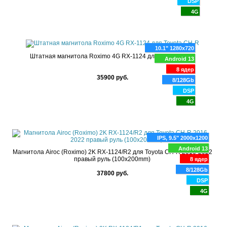
DSP
4G
10.1" 1280x720
Штатная магнитола Roximo 4G RX-1124 для Toyota CH-R
Android 13
8 ядер
35900 руб.
8/128Gb
DSP
4G
IPS, 9.5" 2000x1200
Android 13
Магнитола Airoc (Roximo) 2K RX-1124/R2 для Toyota CH-R 2016-2022
правый руль (100x200mm)
8 ядер
8/128Gb
37800 руб.
DSP
4G