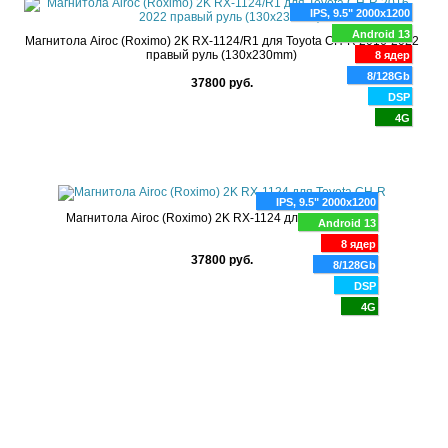
IPS, 9.5" 2000x1200
Android 13
Магнитола Airoc (Roximo) 2K RX-1124/R1 для Toyota CH-R 2016-2022
правый руль (130x230mm)
8 ядер
8/128Gb
37800 руб.
DSP
4G
IPS, 9.5" 2000x1200
Магнитола Airoc (Roximo) 2K RX-1124 для Toyota CH-R
Android 13
8 ядер
37800 руб.
8/128Gb
DSP
4G