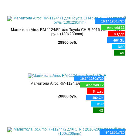
10.1" 1280x720
Android 12
Магнитола Airoc RM-1124/R1 для Toyota CH-R 2016-2022 правый
руль (130x230mm)
8 ядер
4/64Gb
28800 руб.
DSP
4G
10.1" 1280x720
Магнитола Airoc RM-1124 для Toyota CH-R
Android 12
8 ядер
28800 руб.
4/64Gb
DSP
4G
9" 1280x720